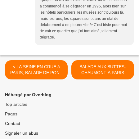
époque où les rues étaient belles.<br /> La situation
a commencé à se dégrader en 1995, alors bien sur,
les hôtels particuliers, les musées sont toujours là,
mais les rues, les squares sont dans un état de
délabrement à en pleurer.<br /> C'est triste pour moi
de voir ce quartier que j'ai tant aimé, tellement
dégradé.
< LA SEINE EN CRUE à
BALADE AUX BUTTES-
PARIS, BALADE DE PONT
CHAUMONT A PARIS
EN PONT (05/02/2021)
(27/02/2021) >
Hébergé par Overblog
Top articles
Pages
Contact
Signaler un abus