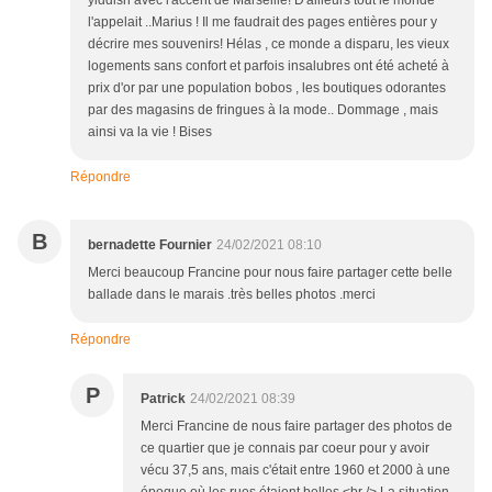
yiddish avec l'accent de Marseille! D'ailleurs tout le monde
l'appelait ..Marius ! Il me faudrait des pages entières pour y
décrire mes souvenirs! Hélas , ce monde a disparu, les vieux
logements sans confort et parfois insalubres ont été acheté à
prix d'or par une population bobos , les boutiques odorantes
par des magasins de fringues à la mode.. Dommage , mais
ainsi va la vie ! Bises
Répondre
B
bernadette Fournier
24/02/2021 08:10
Merci beaucoup Francine pour nous faire partager cette belle
ballade dans le marais .très belles photos .merci
Répondre
P
Patrick
24/02/2021 08:39
Merci Francine de nous faire partager des photos de
ce quartier que je connais par coeur pour y avoir
vécu 37,5 ans, mais c'était entre 1960 et 2000 à une