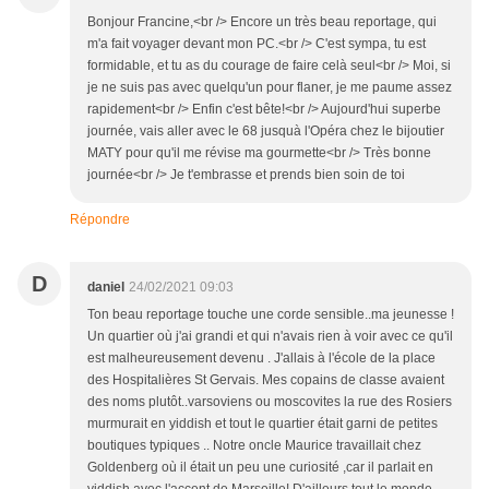
Bonjour Francine,<br /> Encore un très beau reportage, qui
m'a fait voyager devant mon PC.<br /> C'est sympa, tu est
formidable, et tu as du courage de faire celà seul<br /> Moi, si
je ne suis pas avec quelqu'un pour flaner, je me paume assez
rapidement<br /> Enfin c'est bête!<br /> Aujourd'hui superbe
journée, vais aller avec le 68 jusquà l'Opéra chez le bijoutier
MATY pour qu'il me révise ma gourmette<br /> Très bonne
journée<br /> Je t'embrasse et prends bien soin de toi
Répondre
D
daniel
24/02/2021 09:03
Ton beau reportage touche une corde sensible..ma jeunesse !
Un quartier où j'ai grandi et qui n'avais rien à voir avec ce qu'il
est malheureusement devenu . J'allais à l'école de la place
des Hospitalières St Gervais. Mes copains de classe avaient
des noms plutôt..varsoviens ou moscovites la rue des Rosiers
murmurait en yiddish et tout le quartier était garni de petites
boutiques typiques .. Notre oncle Maurice travaillait chez
Goldenberg où il était un peu une curiosité ,car il parlait en