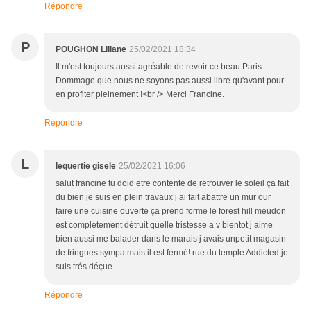
Répondre
P
POUGHON Liliane
25/02/2021 18:34
Il m'est toujours aussi agréable de revoir ce beau Paris...
Dommage que nous ne soyons pas aussi libre qu'avant pour
en profiter pleinement !<br /> Merci Francine.
Répondre
L
lequertie gisele
25/02/2021 16:06
salut francine tu doid etre contente de retrouver le soleil ça fait
du bien je suis en plein travaux j ai fait abattre un mur our
faire une cuisine ouverte ça prend forme le forest hill meudon
est complétement détruit quelle tristesse a v bientot j aime
bien aussi me balader dans le marais j avais unpetit magasin
de fringues sympa mais il est fermé! rue du temple Addicted je
suis trés déçue
Répondre