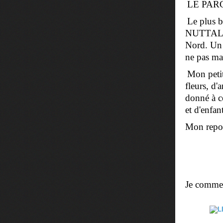
LE PARC 
Le plus b
NUTTALLII
Nord. Un a
ne pas ma
Mon petit
fleurs, d'
donné à co
et d'enfan
Mon repo
Je comme