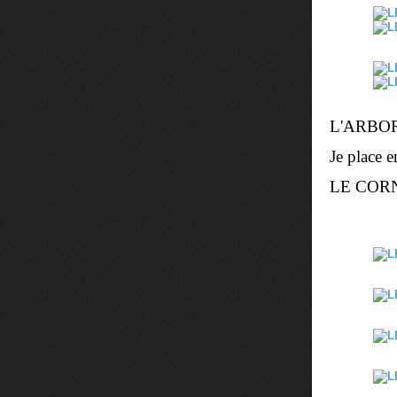
L'ARBO
Je place 
LE COR