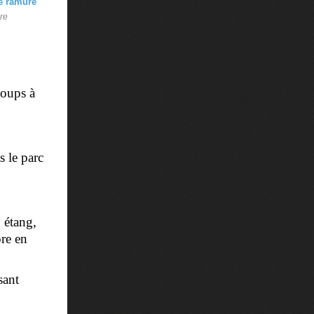
re
Loups à
le parc
 étang,
ore en
sant