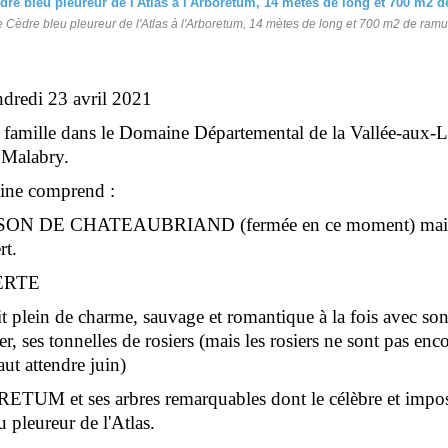
e Cèdre bleu pleureur de l'Atlas à l'Arboretum, 14 mètes de long et 700 m2 de ramu
ndredi 23 avril 2021
 famille dans le Domaine Départemental de la Vallée-aux-
 Malabry.
ne comprend :
ON DE CHATEAUBRIAND (fermée en ce moment) mais 
rt.
ERTE
t plein de charme, sauvage et romantique à la fois avec son
r, ses tonnelles de rosiers (mais les rosiers ne sont pas enc
faut attendre juin)
TUM et ses arbres remarquables dont le célèbre et impo
 pleureur de l'Atlas.