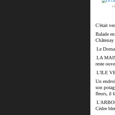
L
C'était ve
Balade en
Châtenay
Le Domai
LA MAIS
reste ouve
L'ILE V
Un endroi
son potage
fleurs, il 
L'ARBORE
Cèdre bleu