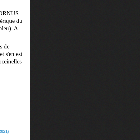
e CORNUS
mérique du
bleu). A
is de
t s'en est
occinelles