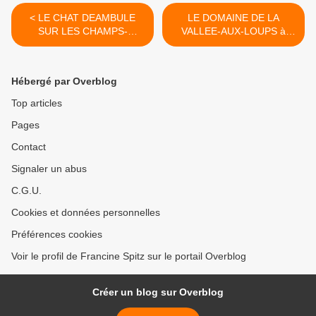
< LE CHAT DEAMBULE
LE DOMAINE DE LA
SUR LES CHAMPS-
VALLEE-AUX-LOUPS à
ELYSEES DE PHILIPPE
CHATENAY-MALABRY
GELUCK (25/03/2021)
(23/04/2021) >
Hébergé par Overblog
Top articles
Pages
Contact
Signaler un abus
C.G.U.
Cookies et données personnelles
Préférences cookies
Voir le profil de Francine Spitz sur le portail Overblog
Créer un blog sur Overblog