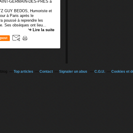
 GUY BEDOS, Humoriste et
our à Paris après le
a poussé à reprendre les
te. Ses obsèques ont lieu...
Lire la suite
post
rblog
Top articles
Contact
Signaler un abus
C.G.U.
Cookies et 