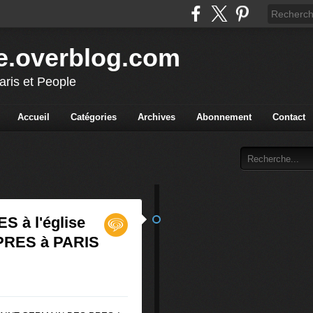
e.overblog.com
aris et People
Accueil
Catégories
Archives
Abonnement
Contact
à l'église
PRES à PARIS