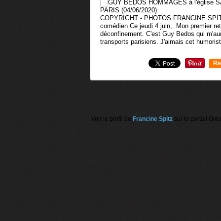
COPYRIGHT - PHOTOS FRANCINE SPITZ
comédien Ce jeudi 4 juin,. Mon premier ret
déconfinement. C'est Guy Bedos qui m'aur
transports parisiens. J'aimais cet humoris
Re
0
Voir le profil de
Francine Spitz
sur le portail Ove