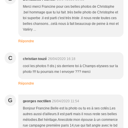
Merci merci Francine pour ces belles photos de Christophe
.bel hommage que tu lui fait .très belle photo de Christophe et
toi superbe .il est parti c'est très triste .il nous reste toutes ces
belles chansons...celà nous à fait beaucoup de peine à moi et
Valéry ...
Répondre
C
christian touzé
26/04/2020 16:18
cool les photos !! dis j sis derriere toi à Champs elysees sur la
photo !!!! tu pourrais me l envoyer ??? merci
Répondre
G
georges noctilien
26/04/2020 11:54
Bonjour Francine.Belle est la photo ou tu es à ses cotés.Les
autres aussi d'ailleurs.Il est parti mais il nous reste ses belles
mélodies.Bel héritage.Anecdote:mon épouse à un commerce
rue campagne première paris 14,rue qui fait angle avec le bd