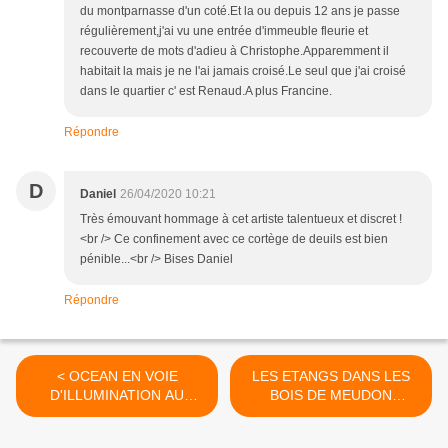
du montparnasse d'un coté.Et la ou depuis 12 ans je passe
régulièrement,j'ai vu une entrée d'immeuble fleurie et
recouverte de mots d'adieu à Christophe.Apparemment il
habitait la mais je ne l'ai jamais croisé.Le seul que j'ai croisé
dans le quartier c' est Renaud.A plus Francine.
Répondre
D
Daniel
26/04/2020 10:21
Très émouvant hommage à cet artiste talentueux et discret !
<br /> Ce confinement avec ce cortège de deuils est bien
pénible...<br /> Bises Daniel
Répondre
< OCEAN EN VOIE
LES ETANGS DANS LES
D'ILLUMINATION AU
BOIS DE MEUDON
JARDIN DES PLANTES
(28/05/2020) >
(10/01/2020)