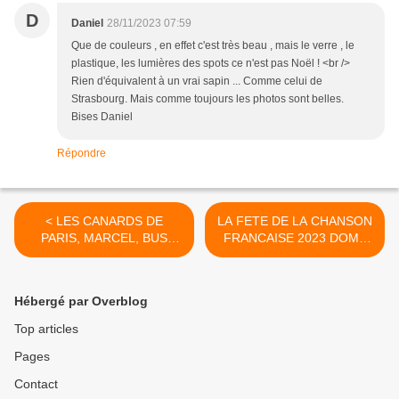
D
Daniel
28/11/2023 07:59
Que de couleurs , en effet c'est très beau , mais le verre , le
plastique, les lumières des spots ce n'est pas Noël ! <br />
Rien d'équivalent à un vrai sapin ... Comme celui de
Strasbourg. Mais comme toujours les photos sont belles.
Bises Daniel
Répondre
< LES CANARDS DE
LA FETE DE LA CHANSON
PARIS, MARCEL, BUS
FRANCAISE 2023 DOME
AMPHIBIE (10/07/2023)
DE PARIS >
Hébergé par Overblog
Top articles
Pages
Contact