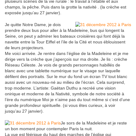
plusieurs scènes de la vie rurale : le travail à l’étable et aux
champs, la pêche. Puis dans la grotte la nativité . (la crèche est
exposée jusqu’au 27 janvier).
Je quitte Notre Dame, je dois
prendre deux bus pour aller à la Madeleine, bus qui longent la
Seine, on peut y admirer les bateaux croisières qui font déjà la
navette entre la Tour Eiffel et l’ile de la Cité et nous éblouissent
de leurs projecteurs.
Me voici arrivée. Je rentre dans l’église de la Madeleine et je me
dirige vers la crèche que j’aperçois sur ma droite. Je lis : crèche
Réseau Céleste. Je vois de grands personnages habillés de
blanc avec une tablette numérique sur le visage sur laquelle
défilent des portraits. Sur le mur du fond un écran TV tout blanc
aussi avec un nouveau-né au milieu de l’écran. Cela surprend,
trop moderne. L’artiste: Gaëtan Duthu a recréé une vision
onirique et moderne de la Nativité, symbole de notre société à
l’ère du numérique Moi je n’aime pas du tout même si c’est d’une
grande profondeur spirituelle. (si vous êtes curieux, à voir
jusqu’au 27 janvier).
Je sors de la Madeleine et je reste
un bon moment pour contempler Paris la nuit.
La vue est féérique du haut des marches de l’église qui