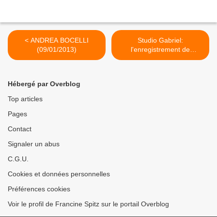
< ANDREA BOCELLI
Studio Gabriel:
(09/01/2013)
l'enregistrement de
Vivement Dimanche,
l'invitée: JANE BIRKIN
(08/01/2013) >
Hébergé par Overblog
Top articles
Pages
Contact
Signaler un abus
C.G.U.
Cookies et données personnelles
Préférences cookies
Voir le profil de Francine Spitz sur le portail Overblog