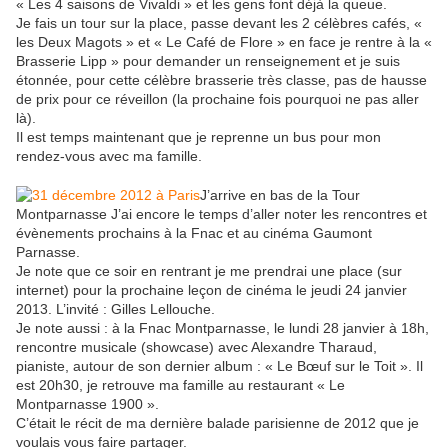
« Les 4 saisons de Vivaldi » et les gens font déjà la queue.
Je fais un tour sur la place, passe devant les 2 célèbres cafés, «
les Deux Magots » et « Le Café de Flore » en face je rentre à la «
Brasserie Lipp » pour demander un renseignement et je suis
étonnée, pour cette célèbre brasserie très classe, pas de hausse
de prix pour ce réveillon (la prochaine fois pourquoi ne pas aller
là).
Il est temps maintenant que je reprenne un bus pour mon
rendez-vous avec ma famille.
J’arrive en bas de la Tour
Montparnasse J’ai encore le temps d’aller noter les rencontres et
évènements prochains à la Fnac et au cinéma Gaumont
Parnasse.
Je note que ce soir en rentrant je me prendrai une place (sur
internet) pour la prochaine leçon de cinéma le jeudi 24 janvier
2013. L’invité : Gilles Lellouche.
Je note aussi : à la Fnac Montparnasse, le lundi 28 janvier à 18h,
rencontre musicale (showcase) avec Alexandre Tharaud,
pianiste, autour de son dernier album : « Le Bœuf sur le Toit ». Il
est 20h30, je retrouve ma famille au restaurant « Le
Montparnasse 1900 ».
C’était le récit de ma dernière balade parisienne de 2012 que je
voulais vous faire partager.