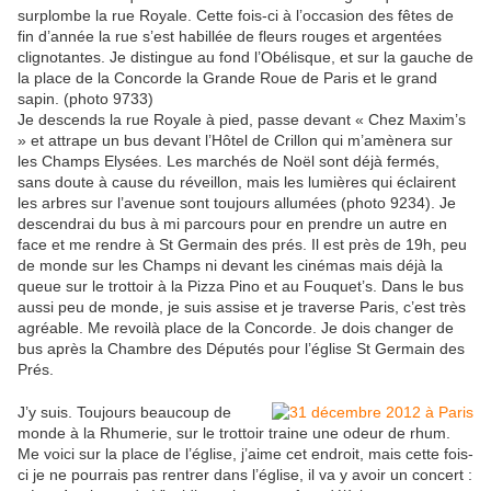
surplombe la rue Royale. Cette fois-ci à l’occasion des fêtes de
fin d’année la rue s’est habillée de fleurs rouges et argentées
clignotantes. Je distingue au fond l’Obélisque, et sur la gauche de
la place de la Concorde la Grande Roue de Paris et le grand
sapin. (photo 9733)
Je descends la rue Royale à pied, passe devant « Chez Maxim’s
» et attrape un bus devant l’Hôtel de Crillon qui m’amènera sur
les Champs Elysées. Les marchés de Noël sont déjà fermés,
sans doute à cause du réveillon, mais les lumières qui éclairent
les arbres sur l’avenue sont toujours allumées (photo 9234). Je
descendrai du bus à mi parcours pour en prendre un autre en
face et me rendre à St Germain des prés. Il est près de 19h, peu
de monde sur les Champs ni devant les cinémas mais déjà la
queue sur le trottoir à la Pizza Pino et au Fouquet’s. Dans le bus
aussi peu de monde, je suis assise et je traverse Paris, c’est très
agréable. Me revoilà place de la Concorde. Je dois changer de
bus après la Chambre des Députés pour l’église St Germain des
Prés.
J’y suis. Toujours beaucoup de
monde à la Rhumerie, sur le trottoir traine une odeur de rhum.
Me voici sur la place de l’église, j’aime cet endroit, mais cette fois-
ci je ne pourrais pas rentrer dans l’église, il va y avoir un concert :