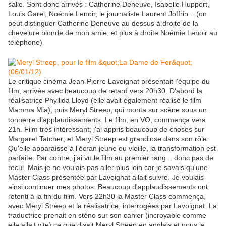
salle. Sont donc arrivés : Catherine Deneuve, Isabelle Huppert,
Louis Garel, Noémie Lenoir, le journaliste Laurent Joffrin... (on
peut distinguer Catherine Deneuve au dessus à droite de la
chevelure blonde de mon amie, et plus à droite Noémie Lenoir au
téléphone)
Le critique cinéma Jean-Pierre Lavoignat présentait l’équipe du
film, arrivée avec beaucoup de retard vers 20h30. D'abord la
réalisatrice Phyllida Lloyd (elle avait également réalisé le film
Mamma Mia), puis Meryl Streep, qui monta sur scène sous un
tonnerre d’applaudissements. Le film, en VO, commença vers
21h. Film très intéressant; j'ai appris beaucoup de choses sur
Margaret Tatcher; et Meryl Streep est grandiose dans son rôle.
Qu'elle apparaisse à l'écran jeune ou vieille, la transformation est
parfaite. Par contre, j’ai vu le film au premier rang... donc pas de
recul. Mais je ne voulais pas aller plus loin car je savais qu'une
Master Class présentée par Lavoignat allait suivre. Je voulais
ainsi continuer mes photos. Beaucoup d'applaudissements ont
retenti à la fin du film. Vers 22h30 la Master Class commença,
avec Meryl Streep et la réalisatrice, interrogées par Lavoignat. La
traductrice prenait en sténo sur son cahier (incroyable comme
elle allait vite) ce que disait Meryl Streep en anglais et nous le