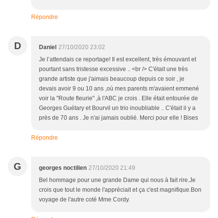
Répondre
D
Daniel
27/10/2020 23:02
Je l’attendais ce reportage! Il est excellent, très émouvant et
pourtant sans tristesse excessive .. <br /> C'était une très
grande artiste que j'aimais beaucoup depuis ce soir , je
devais avoir 9 ou 10 ans ,où mes parents m'avaient emmené
voir la "Route fleurie" ,à l'ABC je crois . Elle était entourée de
Georges Guétary et Bourvil un trio inoubliable .. C'était il y a
près de 70 ans . Je n'ai jamais oublié. Merci pour elle ! Bises
Répondre
G
georges noctilien
27/10/2020 21:49
Bel hommage pour une grande Dame qui nous à fait rire.Je
crois que tout le monde l'appréciait et ça c'est magnifique.Bon
voyage de l'autre coté Mme Cordy.