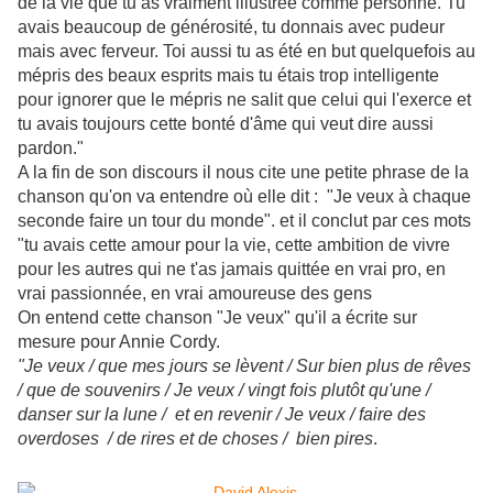
de la vie que tu as vraiment illustrée comme personne. Tu
avais beaucoup de générosité, tu donnais avec pudeur
mais avec ferveur. Toi aussi tu as été en but quelquefois au
mépris des beaux esprits mais tu étais trop intelligente
pour ignorer que le mépris ne salit que celui qui l'exerce et
tu avais toujours cette bonté d'âme qui veut dire aussi
pardon."
A la fin de son discours il nous cite une petite phrase de la
chanson qu'on va entendre où elle dit : "Je veux à chaque
seconde faire un tour du monde". et il conclut par ces mots
"tu avais cette amour pour la vie, cette ambition de vivre
pour les autres qui ne t'as jamais quittée en vrai pro, en
vrai passionnée, en vrai amoureuse des gens
On entend cette chanson "Je veux" qu'il a écrite sur
mesure pour Annie Cordy.
"Je veux / que mes jours se lèvent / Sur bien plus de rêves
/ que de souvenirs / Je veux / vingt fois plutôt qu'une /
danser sur la lune / et en revenir / Je veux / faire des
overdoses / de rires et de choses / bien pires
.