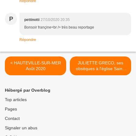
Répondre
P
pettinotti
27/10/2020 20:35
Bonsoir françine<br /> très beau reportage
Répondre
< HAUTEVILLE-SUR-MER
JULIETTE GRECO, ses
Août 2020
obsèques à l'église Saint-
Germain-des-Prés à Paris
(05/10/2020) >
Hébergé par Overblog
Top articles
Pages
Contact
Signaler un abus