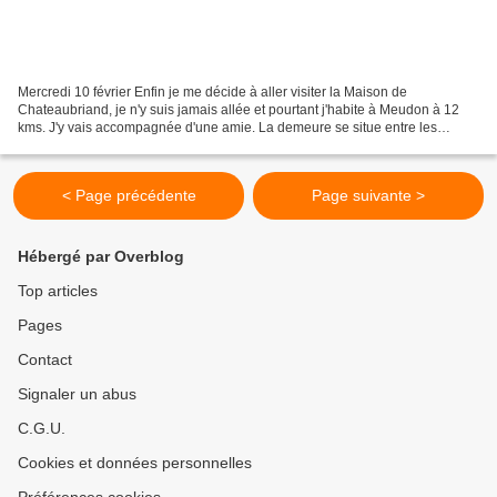
Mercredi 10 février Enfin je me décide à aller visiter la Maison de
Chateaubriand, je n'y suis jamais allée et pourtant j'habite à Meudon à 12
kms. J'y vais accompagnée d'une amie. La demeure se situe entre les
communes du Plessis-Robinson, de Châtenay-Malabry...
< Page précédente
Page suivante >
Hébergé par Overblog
Top articles
Pages
Contact
Signaler un abus
C.G.U.
Cookies et données personnelles