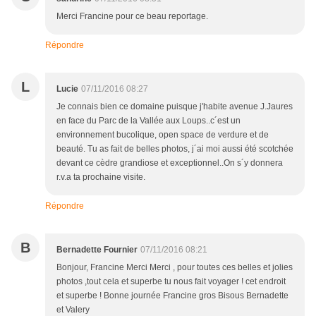
Merci Francine pour ce beau reportage.
Répondre
L
Lucie
07/11/2016 08:27
Je connais bien ce domaine puisque j'habite avenue J.Jaures
en face du Parc de la Vallée aux Loups..c´est un
environnement bucolique, open space de verdure et de
beauté. Tu as fait de belles photos, j´ai moi aussi été scotchée
devant ce cèdre grandiose et exceptionnel..On s´y donnera
r.v.a ta prochaine visite.
Répondre
B
Bernadette Fournier
07/11/2016 08:21
Bonjour, Francine Merci Merci , pour toutes ces belles et jolies
photos ,tout cela et superbe tu nous fait voyager ! cet endroit
et superbe ! Bonne journée Francine gros Bisous Bernadette
et Valery