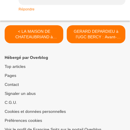
Répondre
< LA MAISON DE
GERARD DEPARDIEU à
CHATEAUBRIAND à
l'UGC BERCY : Avant-
Chatenay-Malabry
première du film TOUR DE
(10.02.2016)
FRANCE (14/11/2016) >
Hébergé par Overblog
Top articles
Pages
Contact
Signaler un abus
C.G.U.
Cookies et données personnelles
Préférences cookies
Voir le profil de Francine Spitz sur le portail Overblog