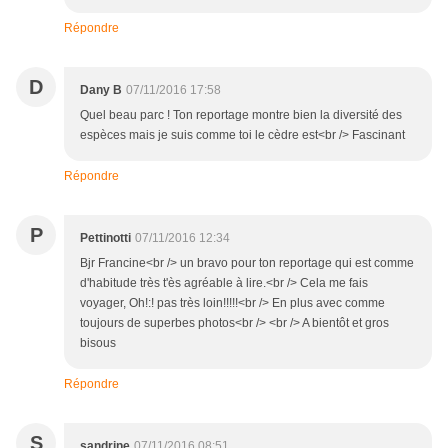
Répondre
D
Dany B
07/11/2016 17:58
Quel beau parc ! Ton reportage montre bien la diversité des
espèces mais je suis comme toi le cèdre est<br /> Fascinant
Répondre
P
Pettinotti
07/11/2016 12:34
Bjr Francine<br /> un bravo pour ton reportage qui est comme
d'habitude très t'ès agréable à lire.<br /> Cela me fais
voyager, Oh!:! pas très loin!!!!!<br /> En plus avec comme
toujours de superbes photos<br /> <br /> A bientôt et gros
bisous
Répondre
S
sandrine
07/11/2016 08:51