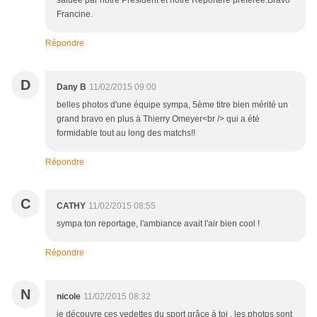
saluée par notre Président et notre Reportère préférée.Bravo
Francine.
Répondre
D
Dany B
11/02/2015 09:00
belles photos d'une équipe sympa, 5ème titre bien mérité un
grand bravo en plus à Thierry Omeyer<br /> qui a été
formidable tout au long des matchs!!
Répondre
C
CATHY
11/02/2015 08:55
sympa ton reportage, l'ambiance avait l'air bien cool !
Répondre
N
nicole
11/02/2015 08:32
je découvre ces vedettes du sport grâce à toi , les photos sont